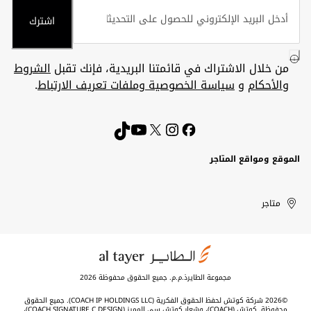
اشترك
من خلال الاشتراك في قائمتنا البريدية، فإنك تقبل
الشروط
والأحكام
و
سياسة الخصوصية وملفات تعريف الارتباط
.
الموقع ومواقع المتاجر
الكويت
United
Kuwait
الإمارات
متاجر
Arab
العربية
المتحدة
Emirates
مجموعة الطايرذ.م.م. جميع الحقوق محفوظة 2026
©2026 شركة كوتش لحفظ الحقوق الفكرية (COACH IP HOLDINGS LLC). جميع الحقوق
محفوظة. كوتش (COACH)، وشعار كوتش سي المميز (COACH SIGNATURE C DESIGN)،