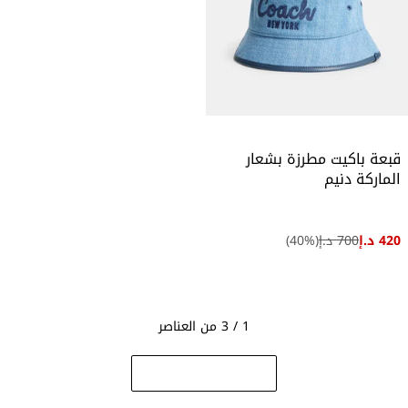
قبعة باكيت مطرزة بشعار
الماركة دنيم
420 د.إ
700 د.إ
(
%)
40
1 / 3 من العناصر