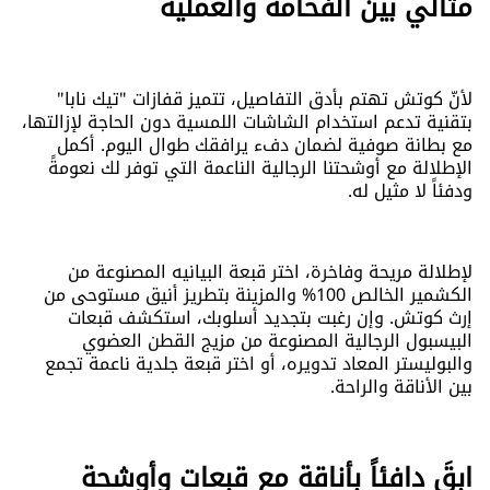
مثالي بين الفخامة والعملية
لأنّ كوتش تهتم بأدق التفاصيل، تتميز قفازات "تيك نابا"
بتقنية تدعم استخدام الشاشات اللمسية دون الحاجة لإزالتها،
مع بطانة صوفية لضمان دفء يرافقك طوال اليوم. أكمل
الإطلالة مع أوشحتنا الرجالية الناعمة التي توفر لك نعومةً
ودفئاً لا مثيل له.
لإطلالة مريحة وفاخرة، اختر قبعة البيانيه المصنوعة من
الكشمير الخالص 100% والمزينة بتطريز أنيق مستوحى من
إرث كوتش. وإن رغبت بتجديد أسلوبك، استكشف قبعات
البيسبول الرجالية المصنوعة من مزيج القطن العضوي
والبوليستر المعاد تدويره، أو اختر قبعة جلدية ناعمة تجمع
بين الأناقة والراحة.
ابقَ دافئاً بأناقة مع قبعات وأوشحة