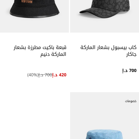
كاب بيسبول بشعار الماركة
قبعة باكيت مطرزة بشعار
جاكار
الماركة دنيم
700 د.إ
420 د.إ
700 د.إ
(
%)
40
خصومات