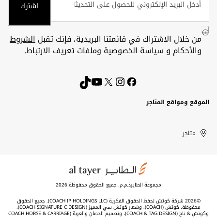
اشترك
من خلال الاشتراك في قائمتنا البريدية، فإنك تقبل
الشروط
والأحكام
و
سياسة الخصوصية وملفات تعريف الارتباط
.
الموقع ومواقع المتاجر
الكويت
United
Kuwait
الإمارات
متاجر
Arab
العربية
المتحدة
Emirates
مجموعة الطايرذ.م.م. جميع الحقوق محفوظة 2026
©2026 شركة كوتش لحفظ الحقوق الفكرية (COACH IP HOLDINGS LLC). جميع الحقوق
محفوظة. كوتش (COACH)، وشعار كوتش سي المميز (COACH SIGNATURE C DESIGN)،
وكوتش & تاج (COACH & TAG DESIGN)، وتصميم الحصان والعربة (COACH HORSE & CARRIAGE