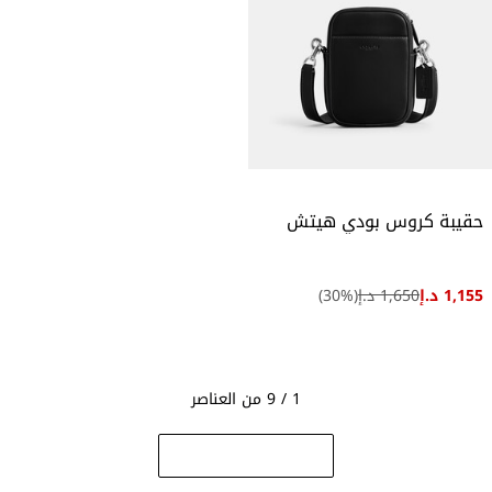
حقيبة كروس بودي هيتش
1,155 د.إ
1,650 د.إ
(
%)
30
1 / 9 من العناصر