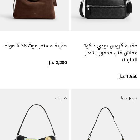
حقيبة كروس بودي داكوتا
حقيبة مسنجر موت 38 شمواه
قماش قنب محفور بشعار
الماركة
2,200 د.إ
1,950 د.إ
⭐ وصل حديثًا
خصومات