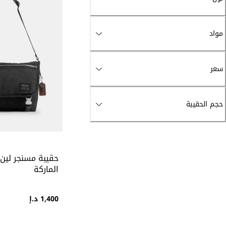
مواد
سعر
حجم الحقيبة
حقيبة مسنجر لين 
الماركة
1,400 د.إ