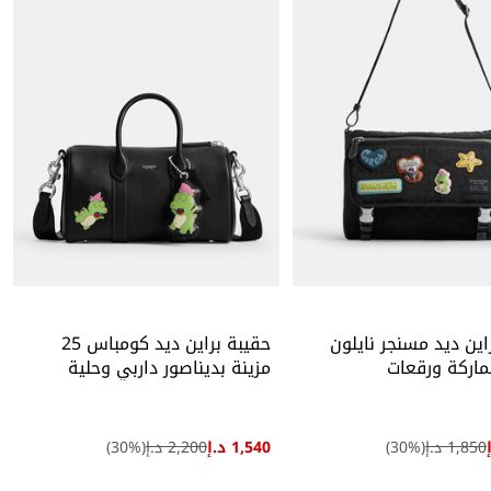
اين ديد مسنجر نايلون
حقيبة براين ديد كومباس 25
ماركة ورقعات
مزينة بديناصور داربي وحلية
1,850 د.إ
(
%)
30
1,540 د.إ
2,200 د.إ
(
%)
30