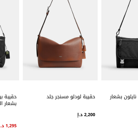
نايلون بشعار
حقيبة لودلو مسنجر جلد
حقيبة بر
بشعار ال
2,200 د.إ
1,295 د.إ