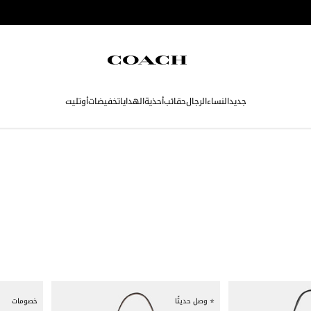
جديد
النساء
الرجال
حقائب
أحذية
الهدايا
تخفيضات
أوتليت
⭐ وصل حديثًا
خصومات