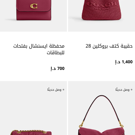
حقيبة كتف بروكلين 28
محفظة ايسنشال بفتحات
للبطاقات
1,400 د.إ
700 د.إ
⭐ وصل حديثًا
⭐ وصل حديثًا