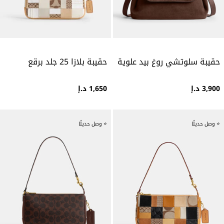
حقيبة سلوتشي روغ بيد علوية
حقيبة بلازا 25 جلد برقع
3,900 د.إ
1,650 د.إ
⭐ وصل حديثًا
⭐ وصل حديثًا