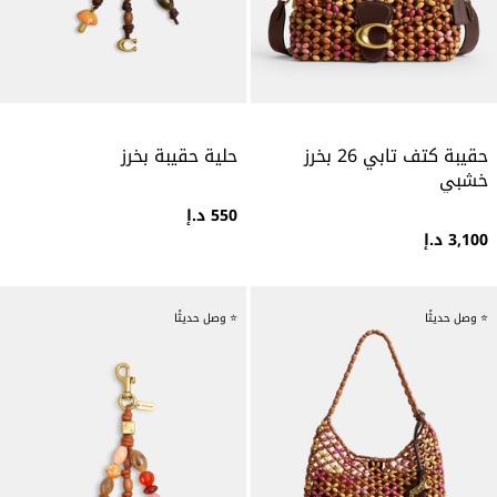
حقيبة كتف تابي 26 بخرز
حلية حقيبة بخرز
خشبي
550 د.إ
3,100 د.إ
⭐ وصل حديثًا
⭐ وصل حديثًا