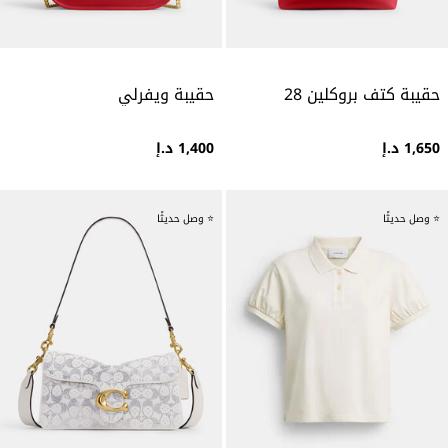
حقيبة كتف بروكلين 28
حقيبة ويفرلي
1,650 د.إ
1,400 د.إ
⭐ وصل حديثًا
⭐ وصل حديثًا