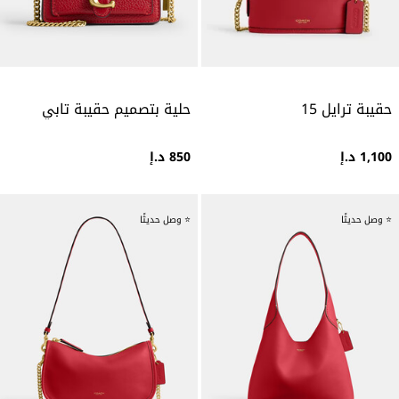
حقيبة ترايل 15
حلية بتصميم حقيبة تابي
1,100 د.إ
850 د.إ
⭐ وصل حديثًا
⭐ وصل حديثًا