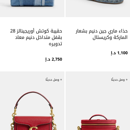
حذاء ماري جين دنيم بشعار
حقيبة كوتش أوريجينالز 28
الماركة وكريستال
بقفل متداخل دنيم معاد
تدويره
1,100 د.إ
2,750 د.إ
⭐ وصل حديثًا
⭐ وصل حديثًا