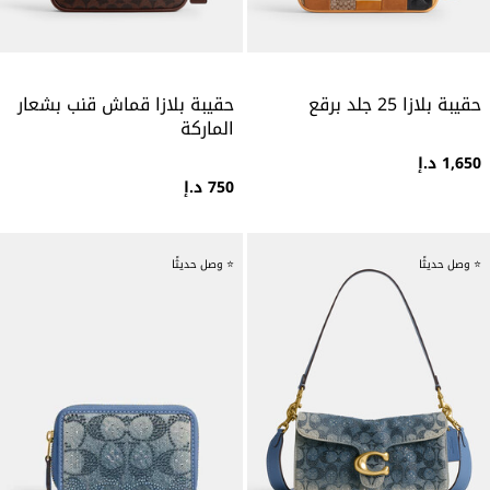
حقيبة بلازا 25 جلد برقع
حقيبة بلازا قماش قنب بشعار
الماركة
1,650 د.إ
750 د.إ
⭐ وصل حديثًا
⭐ وصل حديثًا