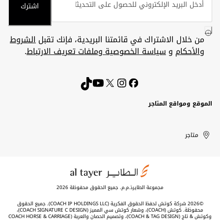
اشترك
من خلال الاشتراك في قائمتنا البريدية، فإنك تقبل
الشروط
والأحكام
و
سياسة الخصوصية وملفات تعريف الارتباط
.
الموقع ومواقع المتاجر
الكويت
United
Kuwait
الإمارات
متاجر
Arab
العربية
المتحدة
Emirates
مجموعة الطايرذ.م.م. جميع الحقوق محفوظة 2026
©2026 شركة كوتش لحفظ الحقوق الفكرية (COACH IP HOLDINGS LLC). جميع الحقوق
محفوظة. كوتش (COACH)، وشعار كوتش سي المميز (COACH SIGNATURE C DESIGN)،
وكوتش & تاج (COACH & TAG DESIGN)، وتصميم الحصان والعربة (COACH HORSE & CARRIAGE