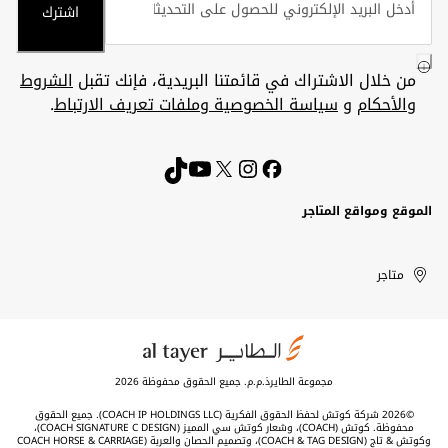
اشترك
من خلال الاشتراك في قائمتنا البريدية، فإنك تقبل
الشروط
والأحكام
و
سياسة الخصوصية وملفات تعريف الارتباط
.
الموقع ومواقع المتاجر
الكويت
United
Kuwait
الإمارات
متاجر
Arab
العربية
المتحدة
Emirates
مجموعة الطايرذ.م.م. جميع الحقوق محفوظة 2026
©2026 شركة كوتش لحفظ الحقوق الفكرية (COACH IP HOLDINGS LLC). جميع الحقوق
محفوظة. كوتش (COACH)، وشعار كوتش سي المميز (COACH SIGNATURE C DESIGN)،
وكوتش & تاج (COACH & TAG DESIGN)، وتصميم الحصان والعربة (COACH HORSE & CARRIAGE