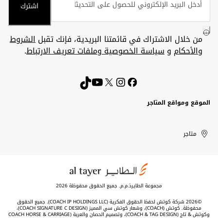
اشترك
من خلال الاشتراك في قائمتنا البريدية، فإنك تقبل
الشروط
والأحكام
و
سياسة الخصوصية وملفات تعريف الارتباط
.
الموقع ومواقع المتاجر
الكويت
United
Kuwait
الإمارات
متاجر
Arab
العربية
المتحدة
Emirates
مجموعة الطايرذ.م.م. جميع الحقوق محفوظة 2026
©2026 شركة كوتش لحفظ الحقوق الفكرية (COACH IP HOLDINGS LLC). جميع الحقوق
محفوظة. كوتش (COACH)، وشعار كوتش سي المميز (COACH SIGNATURE C DESIGN)،
وكوتش & تاج (COACH & TAG DESIGN)، وتصميم الحصان والعربة (COACH HORSE & CARRIAGE