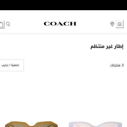
Ski
t
Conten
إطار غير منتظم
3 منتجات
تصفية / ترتيب