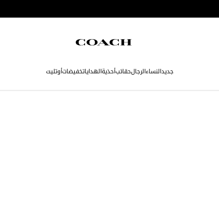
جديد
النساء
الرجال
حقائب
أحذية
الهدايا
تخفيضات
أوتليت