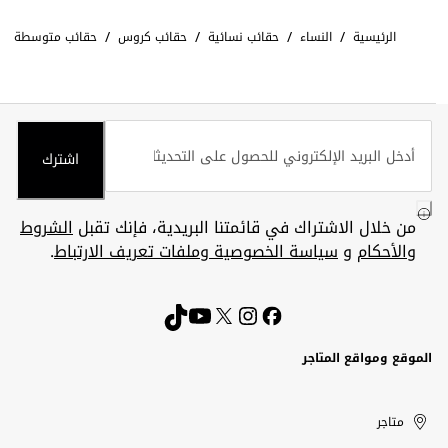
/
/
/
/
الرئيسية
النساء
حقائب نسائية
حقائب كروس
حقائب متوسطة
اشترك
من خلال الاشتراك في قائمتنا البريدية، فإنك تقبل
الشروط
والأحكام
و
سياسة الخصوصية وملفات تعريف الارتباط
.
الموقع ومواقع المتاجر
الكويت
United
Kuwait
الإمارات
متاجر
Arab
العربية