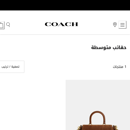
Ski
t
Conten
حقائب متوسطة
1 منتجات
تصفية / ترتيب