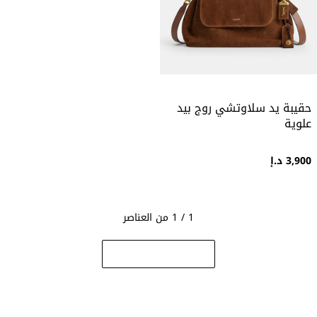
حقيبة يد سلاوتشي روج بيد
علوية
3,900 د.إ
1 / 1 من العناصر