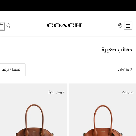
Ski
t
Conten
حقائب صغيرة
2 منتجات
تصفية / ترتيب
خصومات
⭐ وصل حديثًا