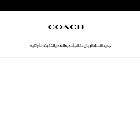
جديد
النساء
الرجال
حقائب
أحذية
الهدايا
تخفيضات
أوتليت