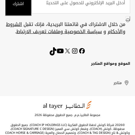
اشترك
من خلال الاشتراك في قائمتنا البريدية، فإنك تقبل
الشروط
والأحكام
و
سياسة الخصوصية وملفات تعريف الارتباط
.
الموقع ومواقع المتاجر
الكويت
United
Kuwait
الإمارات
متاجر
Arab
العربية
المتحدة
Emirates
مجموعة الطايرذ.م.م. جميع الحقوق محفوظة 2026
©2026 شركة كوتش لحفظ الحقوق الفكرية (COACH IP HOLDINGS LLC). جميع الحقوق
محفوظة. كوتش (COACH)، وشعار كوتش سي المميز (COACH SIGNATURE C DESIGN)،
وكوتش & تاج (COACH & TAG DESIGN)، وتصميم الحصان والعربة (COACH HORSE & CARRIAGE