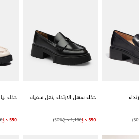
تداء
حذاء سهل الارتداء بنعل سميك
حذاء ليا
50
550 د.إ
1,100 د.إ
(
%)
50
550 د.إ
00