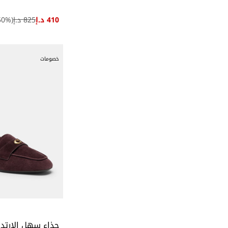
410 د.إ
825 د.إ
(
%)
50
خصومات