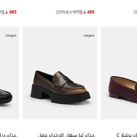
485 د.إ
975 د.إ
(
%)
50
485 د.إ
975
خصومات
خصومات
حذاء سهل الارتداء بحلية C
حذاء ليا سهل الارتداء بنعل
حذاء درا