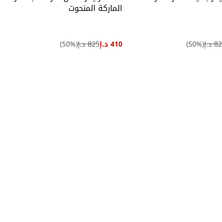
الماركة المنحوت
 د.إ
(
%)
50
410 د.إ
825 د.إ
(
%)
50