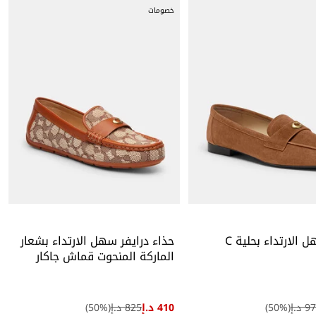
خصومات
حذاء سهل الارتداء بحلية C
حذاء درايفر سهل الارتداء بشعار
الماركة المنحوت قماش جاكار
محفور بشعار الماركة
 د.إ
(
%)
50
410 د.إ
825 د.إ
(
%)
50