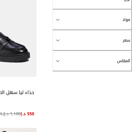
مواد
سعر
المقاس
حذاء ليا سهل الار
550 د.إ
1,100 د.إ
(
%)