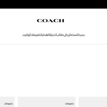
جديد
النساء
الرجال
حقائب
أحذية
الهدايا
تخفيضات
أوتليت
خصومات
خصومات