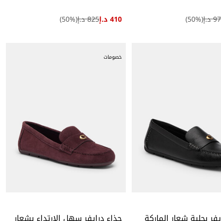
 د.إ
(
%)
50
410 د.إ
825 د.إ
(
%)
50
خصومات
يفر بحلية شعار الماركة
حذاء درايفر سهل الارتداء بشعار