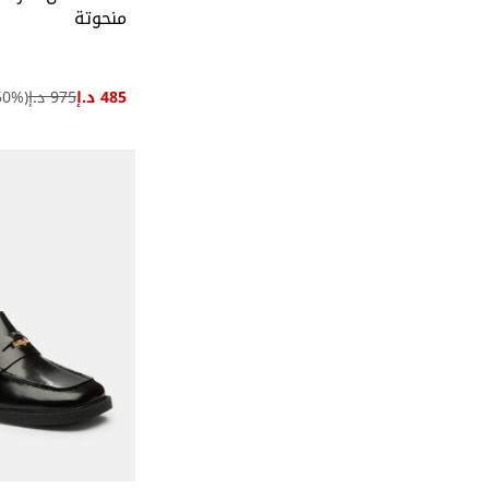
منحوتة
485 د.إ
975 د.إ
(
%)
50