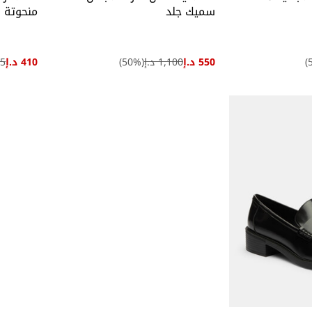
سميك جلد
منحوتة
550 د.إ
1,100 د.إ
(
%)
50
410 د.إ
825