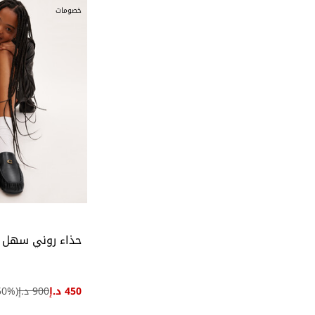
خصومات
حذاء روني سهل ال
450 د.إ
900 د.إ
(
%)
50