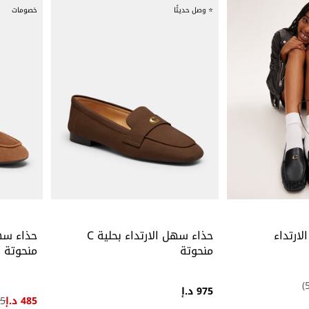
⭐ وصل حديثًا
خصومات
ارتداء
حذاء سهل الارتداء بحلية C
منحوتة
منحوتة
975 د.إ
485 د.إ
975