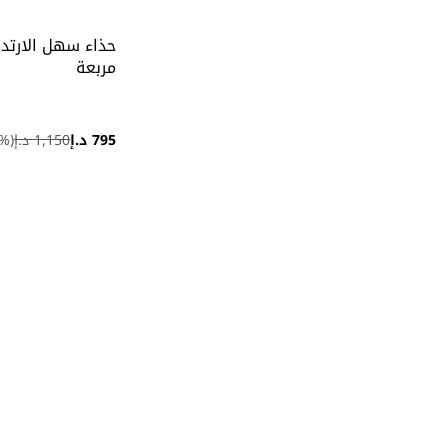
حذاء سهل الارتد
مربعة
795 د.إ
1,150 د.إ
(
%)