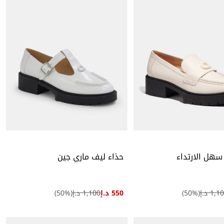
 سهل الارتداء
حذاء ليف ماري جين
1,1 د.إ
(
%)
50
550 د.إ
1,100 د.إ
(
%)
50