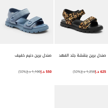
صندل برين بنقشة جلد الفهد
صندل برين دنيم خفيف
625 د.إ
1,250 د.إ
(
%)
50
550 د.إ
1,100 د.إ
(
%)
50