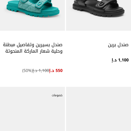
صندل برين
صندل بسيرين وتفاصيل مبطنة
وحلية شعار الماركة المنحوتة
1,100 د.إ
550 د.إ
1,100 د.إ
(
%)
50
خصومات