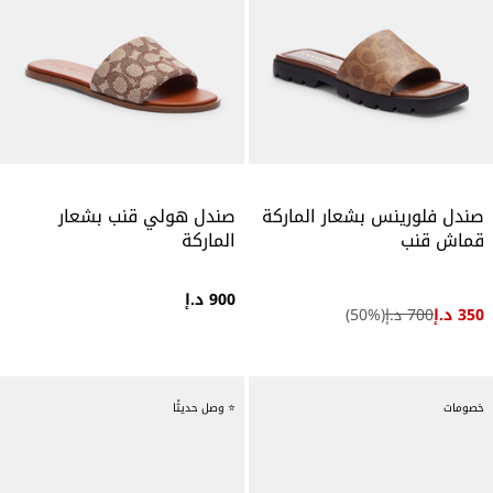
صندل فلورينس بشعار الماركة
صندل هولي قنب بشعار
قماش قنب
الماركة
900 د.إ
350 د.إ
700 د.إ
(
%)
50
خصومات
⭐ وصل حديثًا