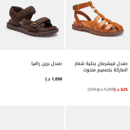
صندل فيشرمان بحلية شعار
صندل برين رافيا
الماركة بتصميم منحوت
1,050 د.إ
625 د.إ
1,250 د.إ
(
%)
50