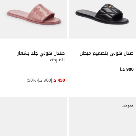
صدل هولي بتصميم مبطن
صندل هولي جلد بشعار
الماركة
900 د.إ
450 د.إ
900 د.إ
(
%)
50
خصومات