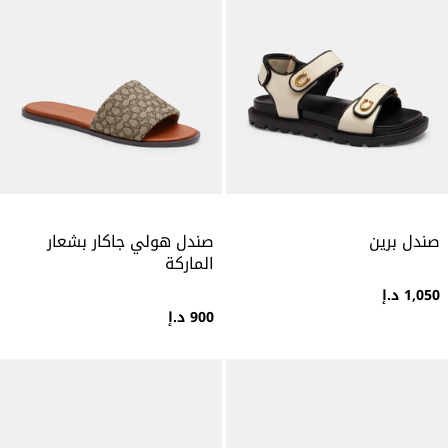
صندل برين
صندل هولي جاكار بشعار
الماركة
1,050 د.إ
900 د.إ