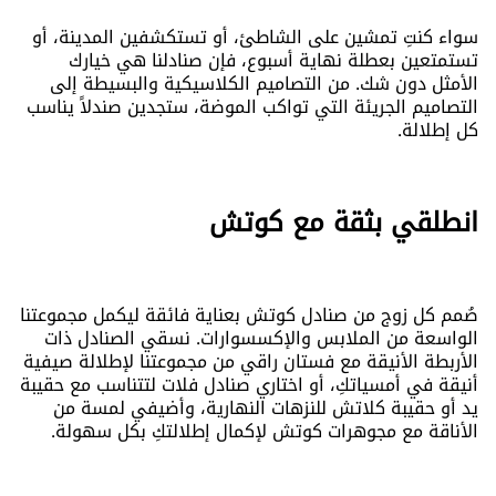
سواء كنتِ تمشين على الشاطئ، أو تستكشفين المدينة، أو
تستمتعين بعطلة نهاية أسبوع، فإن صنادلنا هي خيارك
الأمثل دون شك. من التصاميم الكلاسيكية والبسيطة إلى
التصاميم الجريئة التي تواكب الموضة، ستجدين صندلاً يناسب
كل إطلالة.
انطلقي بثقة مع كوتش
صُمم كل زوج من صنادل كوتش بعناية فائقة ليكمل مجموعتنا
الواسعة من الملابس والإكسسوارات. نسقي الصنادل ذات
الأربطة الأنيقة مع فستان راقي من مجموعتنا لإطلالة صيفية
أنيقة في أمسياتكِ، أو اختاري صنادل فلات لتتناسب مع حقيبة
يد أو حقيبة كلاتش للنزهات النهارية، وأضيفي لمسة من
الأناقة مع مجوهرات كوتش لإكمال إطلالتكِ بكل سهولة.