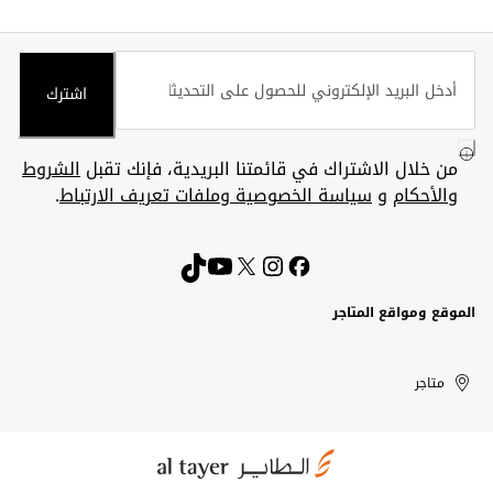
اشترك
من خلال الاشتراك في قائمتنا البريدية، فإنك تقبل
الشروط
والأحكام
و
سياسة الخصوصية وملفات تعريف الارتباط
.
الموقع ومواقع المتاجر
الكويت
United
Kuwait
الإمارات
متاجر
Arab
العربية
المتحدة
Emirates