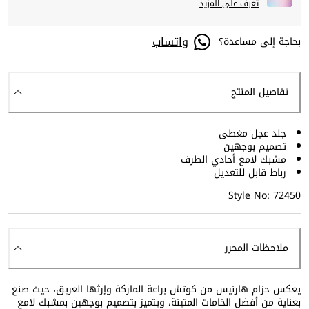
تعرف على المزيد
واتساب
بحاجة إلى مساعدة؟
تفاصيل المنتج
جلد عجل مغطى
تصميم بوجهين
مشبك لامع أحادي الطرف
رباط قابل للتعديل
Style No: 72450
ملاحظات المحرر
يعكس حزام هارنيس من كوتش براعة الماركة وإرثها العريق، حيث صنع
بعناية من أفضل الخامات المتينة، ويتميز بتصميم بوجهين بمشبك لامع