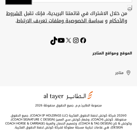
من خلال الاشتراك في قائمتنا البريدية، فإنك تقبل
الشروط
والأحكام
و
سياسة الخصوصية وملفات تعريف الارتباط
.
الموقع ومواقع المتاجر
الكويت
United
Kuwait
الإمارات
متاجر
Arab
العربية
المتحدة
Emirates
مجموعة الطايرذ.م.م. جميع الحقوق محفوظة 2026
©2026 شركة كوتش لحفظ الحقوق الفكرية (COACH IP HOLDINGS LLC). جميع الحقوق
محفوظة. كوتش (COACH)، وشعار كوتش سي المميز (COACH SIGNATURE C DESIGN)،
وكوتش & تاج (COACH & TAG DESIGN)، وتصميم الحصان والعربة (COACH HORSE & CARRIAGE
DESIGN)، هي علامات تجارية مسجلة مملوكة لشركة كوتش لحفظ الحقوق الفكرية.