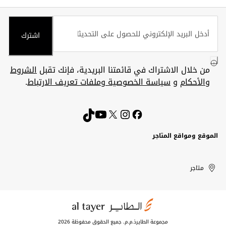
اشترك
من خلال الاشتراك في قائمتنا البريدية، فإنك تقبل
الشروط
والأحكام
و
سياسة الخصوصية وملفات تعريف الارتباط
.
الموقع ومواقع المتاجر
الكويت
United
Kuwait
الإمارات
متاجر
Arab
العربية
المتحدة
Emirates
مجموعة الطايرذ.م.م. جميع الحقوق محفوظة 2026