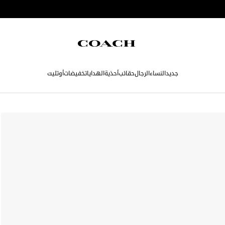
جديد
النساء
الرجال
حقائب
أحذية
الهدايا
تخفيضات
أوتليت