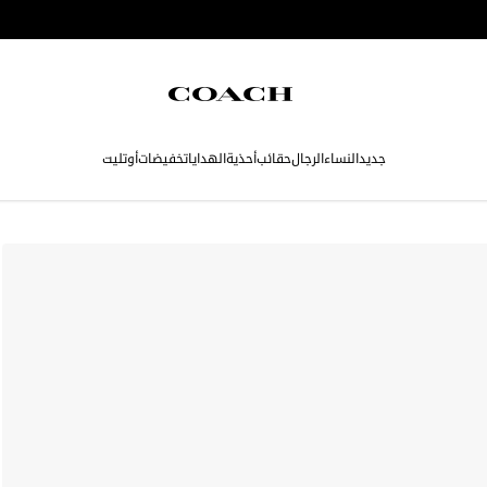
جديد
النساء
الرجال
حقائب
أحذية
الهدايا
تخفيضات
أوتليت