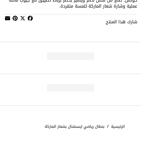
كوتش. صنع من قطن ناعم ويتميز بخصر برباط تضييق مع جيوب مائلة
عملية وشارة شعار الماركة للمسة متفردة.
شارك هذا المنتج
/
الرئيسية
بنطال رياضي ايسنشال بشعار الماركة