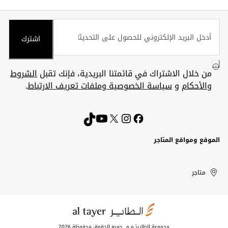
اشترك
من خلال الاشتراك في قائمتنا البريدية، فإنك تقبل
الشروط
والأحكام
و
سياسة الخصوصية وملفات تعريف الارتباط
.
الموقع ومواقع المتاجر
الكويت
United
Kuwait
الإمارات
متاجر
Arab
العربية
المتحدة
Emirates
مجموعة الطايرذ.م.م. جميع الحقوق محفوظة 2026