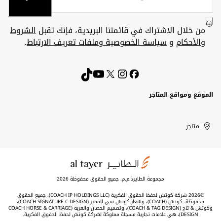
من خلال الاشتراك في قائمتنا البريدية، فإنك تقبل
الشروط
والأحكام
و
سياسة الخصوصية وملفات تعريف الارتباط
.
الموقع ومواقع المتاجر
الكويت
United
Kuwait
الإمارات
متاجر
Arab
العربية
المتحدة
Emirates
مجموعة الطايرذ.م.م. جميع الحقوق محفوظة 2026
©2026 شركة كوتش لحفظ الحقوق الفكرية (COACH IP HOLDINGS LLC). جميع الحقوق
محفوظة. كوتش (COACH)، وشعار كوتش سي المميز (COACH SIGNATURE C DESIGN)،
وكوتش & تاج (COACH & TAG DESIGN)، وتصميم الحصان والعربة (COACH HORSE & CARRIAGE
DESIGN)، هي علامات تجارية مسجلة مملوكة لشركة كوتش لحفظ الحقوق الفكرية.