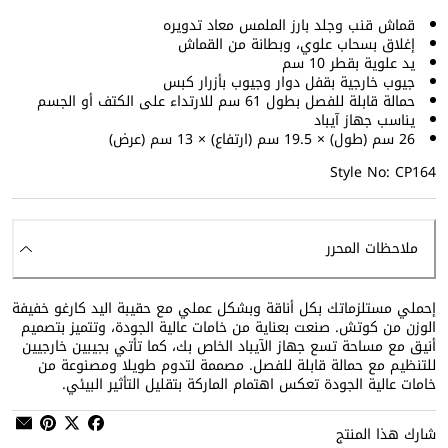
قماش قنب وجلد بارز الملمس معاد تدويره
إغلاق بسحاب علوي، وبطانة من القماش
يد علوية بقطر 10 سم
جيوب خارجية بقفل دوار وجيوب بأزرار كبس
حمالة قابلة للفصل بطول 61 سم للارتداء على الكتف أو الجسم
يناسب جهاز آيباد
26 سم (طول) × 19.5 سم (ارتفاع) × 13 سم (عرض)
Style No: CP164
ملاحظات المحرر
إحملي مستلزماتك بكل أناقة وبشكل عملي مع حقيبة اليد كارغو خفيفة
الوزن من كوتش. صنعت بعناية من خامات عالية الجودة، وتتميز بتصميم
أنيق مع مساحة تسع جهاز الآيباد الخاص بك، كما تأتي بجيبين خارجيين
للتنظيم مع حمالة قابلة للفصل. مصممة لتدوم طويلا ومصنوعة من
خامات عالية الجودة تعكس اهتمام الماركة بتقليل التأثير البيئي.
شارك هذا المنتج