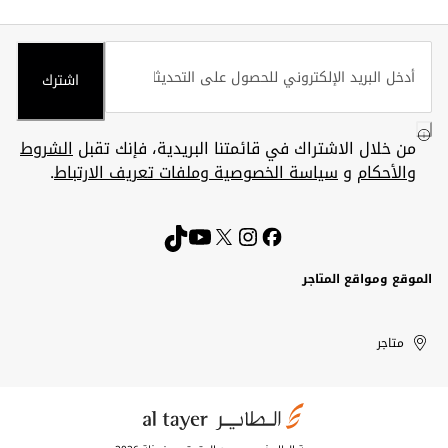
اشترك
من خلال الاشتراك في قائمتنا البريدية، فإنك تقبل
الشروط
والأحكام
و
سياسة الخصوصية وملفات تعريف الارتباط
.
الموقع ومواقع المتاجر
الكويت
United
Kuwait
الإمارات
متاجر
Arab
العربية
المتحدة
Emirates