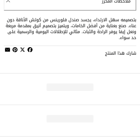
ملاحظات المحرر
بتصميمه سهل الارتداء، يجسد صندل فلورينس من كوتش الأناقة دون
عناء. صنع بعناية من أفضل الخامات، ويتميز بتصميم أنيق بمقدمة مربعة
ونعل إيفا يوفر الراحة والثبات. مثالي للإطلالات اليومية والرسمية على
حد سواء.
شارك هذا المنتج