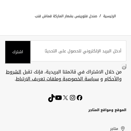
/
الرئيسية
صندل فلورينس بشعار الماركة قماش قنب
اشترك
من خلال الاشتراك في قائمتنا البريدية، فإنك تقبل
الشروط
والأحكام
و
سياسة الخصوصية وملفات تعريف الارتباط
.
الموقع ومواقع المتاجر
الكويت
United
Kuwait
الإمارات
متاجر