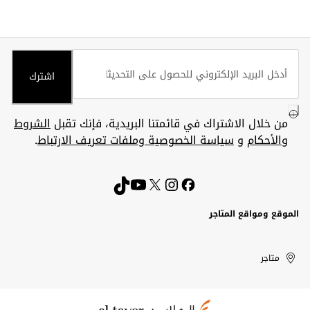
اشترك
من خلال الاشتراك في قائمتنا البريدية، فإنك تقبل
الشروط
والأحكام
و
سياسة الخصوصية وملفات تعريف الارتباط
.
الموقع ومواقع المتاجر
الكويت
United
Kuwait
الإمارات
متاجر
Arab
العربية
المتحدة
Emirates