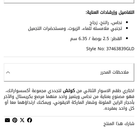
التفاصيل وإرشادات العناية:
نحاس، راتنج، زجاج
تجنبي ملامسته للماء، الزيوت، ومستحضرات التجميل
القطر: 2.5 بوصة / 6.35 سم
Style No: 37463839GLD
ملاحظات المحرر
اختاري طقم الاسوار الثنائي من
كوتش
لتجددي مجموعة أكسسواراتك،
فهو مصنوع بعناية من نحاس ويتميز واحد منهما مرصع بكريستال والآخر
بأحجار الراين الملونة وشعار الماركة الايقوني، ويمكنك ارتداؤهما معا أو
كل واحد بمفرده.
شارك هذا المنتج