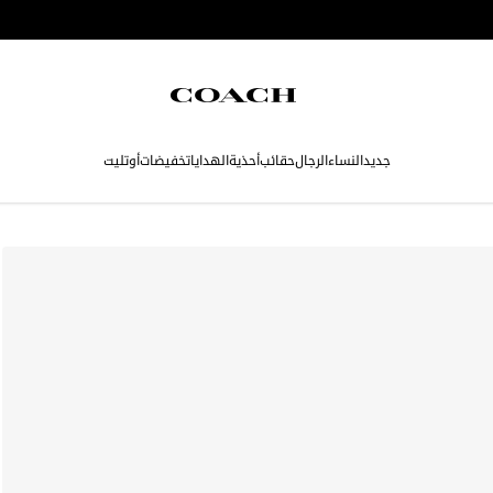
جديد
النساء
الرجال
حقائب
أحذية
الهدايا
تخفيضات
أوتليت