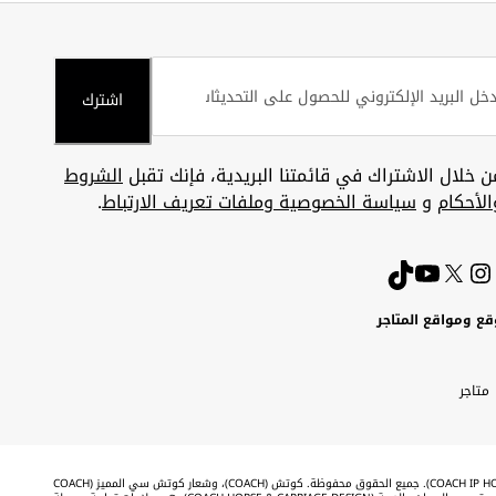
اشترك
ن خلال الاشتراك في قائمتنا البريدية، فإنك تقبل
الشروط
الأحكام
و
سياسة الخصوصية وملفات تعريف الارتباط
.
قع ومواقع المتاجر
ويت
Uni
Kuw
ارات
متاجر
A
بية
تحدة
Emira
©2026 شركة كوتش لحفظ الحقوق الفكرية (COACH IP HOLDINGS LLC). جميع الحقوق محفوظة. كوتش (COACH)، وشعار كوتش سي المميز (COACH