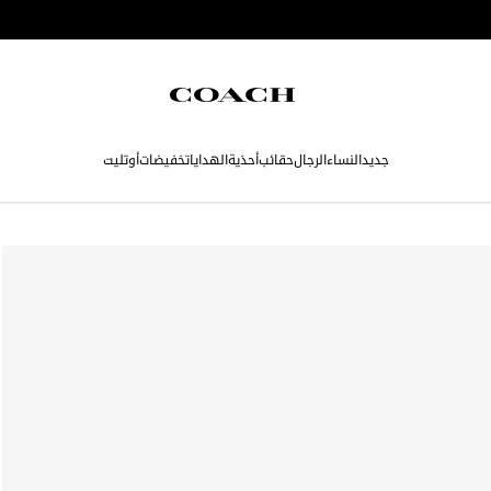
جديد
النساء
الرجال
حقائب
أحذية
الهدايا
تخفيضات
أوتليت