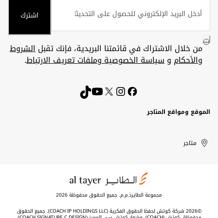
اشترك
من خلال الاشتراك في قائمتنا البريدية، فإنك تقبل
الشروط
والأحكام
و
سياسة الخصوصية وملفات تعريف الارتباط
.
الموقع ومواقع المتاجر
الكويت
United
Kuwait
الإمارات
متاجر
Arab
العربية
المتحدة
Emirates
مجموعة الطايرذ.م.م. جميع الحقوق محفوظة 2026
©2026 شركة كوتش لحفظ الحقوق الفكرية (COACH IP HOLDINGS LLC). جميع الحقوق
محفوظة. كوتش (COACH)، وشعار كوتش سي المميز (COACH SIGNATURE C DESIGN)،