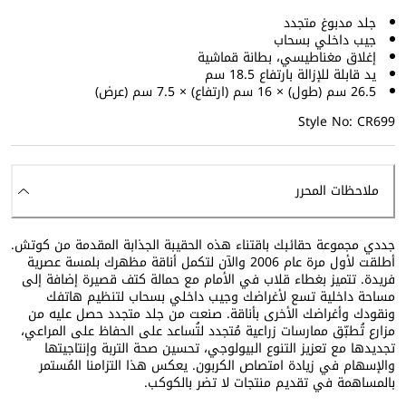
جلد مدبوغ متجدد
جيب داخلي بسحاب
إغلاق مغناطيسي، بطانة قماشية
يد قابلة للإزالة بارتفاع 18.5 سم
26.5 سم (طول) × 16 سم (ارتفاع) × 7.5 سم (عرض)
Style No: CR699
ملاحظات المحرر
جددي مجموعة حقائبك باقتناء هذه الحقيبة الجذابة المقدمة من كوتش.
أطلقت لأول مرة عام 2006 والآن لتكمل أناقة مظهرك بلمسة عصرية
فريدة. تتميز بغطاء قلاب في الأمام مع حمالة كتف قصيرة إضافة إلى
مساحة داخلية تسع لأغراضك وجيب داخلي بسحاب لتنظيم هاتفك
ونقودك وأغراضك الأخرى بأناقة. صنعت من جلد متجدد حصل عليه من
مزارع تُطبّق ممارسات زراعية مُتجدد لتُساعد على الحفاظ على المراعي،
تجديدها مع تعزيز التنوع البيولوجي، تحسين صحة التربة وإنتاجيتها
والإسهام في زيادة امتصاص الكربون. يعكس هذا التزامنا المُستمر
بالمساهمة في تقديم منتجات لا تضر بالكوكب.