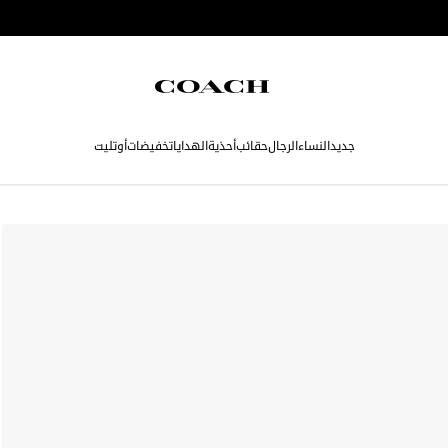
جديد
النساء
الرجال
حقائب
أحذية
الهدايا
تخفيضات
أوتليت