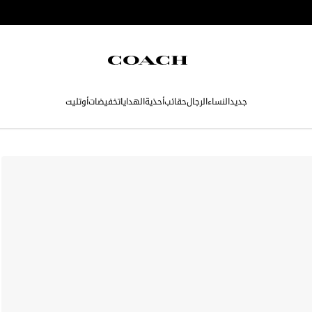
جديد
النساء
الرجال
حقائب
أحذية
الهدايا
تخفيضات
أوتليت