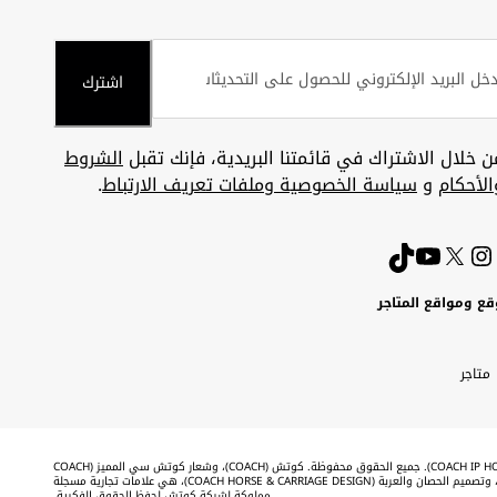
اشترك
ن خلال الاشتراك في قائمتنا البريدية، فإنك تقبل
الشروط
الأحكام
و
سياسة الخصوصية وملفات تعريف الارتباط
.
قع ومواقع المتاجر
ويت
Uni
Kuw
ارات
متاجر
A
بية
تحدة
Emira
©2026 شركة كوتش لحفظ الحقوق الفكرية (COACH IP HOLDINGS LLC). جميع الحقوق محفوظة. كوتش (COACH)، وشعار كوتش سي المميز (COACH
SIGNATURE C DESIGN)، وكوتش & تاج (COACH & TAG DESIGN)، وتصميم الحصان والعربة (COACH HORSE & CARRIAGE DESIGN)، هي علامات تجارية مسجلة
مملوكة لشركة كوتش لحفظ الحقوق الفكرية.