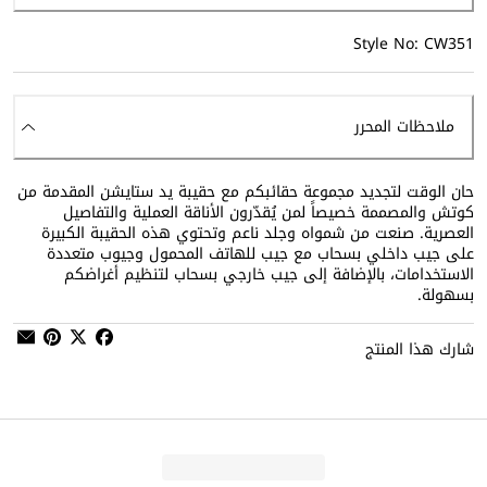
Style No: CW351
ملاحظات المحرر
حان الوقت لتجديد مجموعة حقائبكم مع حقيبة يد ستايشن المقدمة من
كوتش والمصممة خصيصاً لمن يُقدّرون الأناقة العملية والتفاصيل
العصرية. صنعت من شمواه وجلد ناعم وتحتوي هذه الحقيبة الكبيرة
على جيب داخلي بسحاب مع جيب للهاتف المحمول وجيوب متعددة
الاستخدامات، بالإضافة إلى جيب خارجي بسحاب لتنظيم أغراضكم
بسهولة.
شارك هذا المنتج