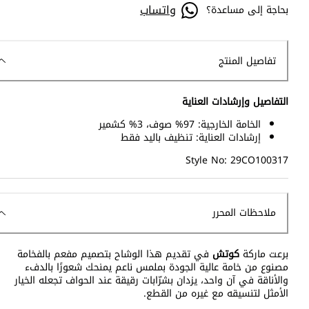
واتساب
بحاجة إلى مساعدة؟
تفاصيل المنتج
التفاصيل وإرشادات العناية
الخامة الخارجية: 97% صوف، 3% كشمير
إرشادات العناية: تنظيف باليد فقط
Style No: 29CO100317
ملاحظات المحرر
برعت ماركة
كوتش
في تقديم هذا الوشاح بتصميم مفعم بالفخامة
مصنوع من خامة عالية الجودة بملمس ناعم يمنحك شعورًا بالدفء
والأناقة في آن واحد، يزدان بشرّابات رقيقة عند الحواف تجعله الخيار
الأمثل لتنسيقه مع غيره من القطع.