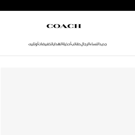
جديد
النساء
الرجال
حقائب
أحذية
الهدايا
تخفيضات
أوتليت