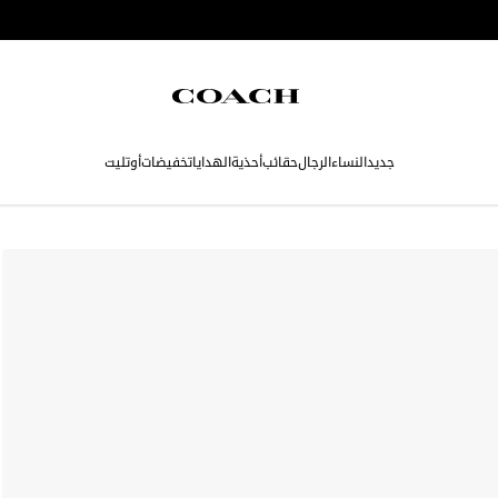
جديد
النساء
الرجال
حقائب
أحذية
الهدايا
تخفيضات
أوتليت