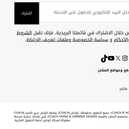
اشترك
ن خلال الاشتراك في قائمتنا البريدية، فإنك تقبل
الشروط
الأحكام
و
سياسة الخصوصية وملفات تعريف الارتباط
.
قع ومواقع المتاجر
ويت
Uni
Kuw
ارات
متاجر
A
بية
تحدة
Emira
©2026 شركة كوتش لحفظ الحقوق الفكرية (COACH IP HOLDINGS LLC). جميع الحقوق محفوظة. كوتش (COACH)، وشعار كوتش سي المميز (COACH
SIGNATURE C DESIGN)، وكوتش & تاج (COACH & TAG DESIGN)، وتصميم الحصان والعربة (COACH HORSE & CARRIAGE DESIGN)، هي علامات تجارية مسجلة
مملوكة لشركة كوتش لحفظ الحقوق الفكرية.