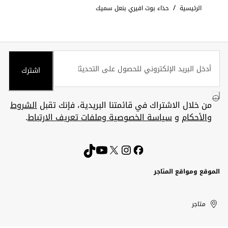
/
الرئيسية
حذاء بوت افيري بنعل سميك
اشترك
من خلال الاشتراك في قائمتنا البريدية، فإنك تقبل
الشروط
والأحكام
و
سياسة الخصوصية وملفات تعريف الارتباط
.
الموقع ومواقع المتاجر
الكويت
United
Kuwait
الإمارات
متاجر
Arab
العربية
المتحدة
Emirates