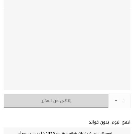
إنتهى من المخزن
ادفع اليوم. بدون فوائد
قسمها على 4 دفعات شهرية بقيمة
137.5 د.إ
بدون رسوم أو