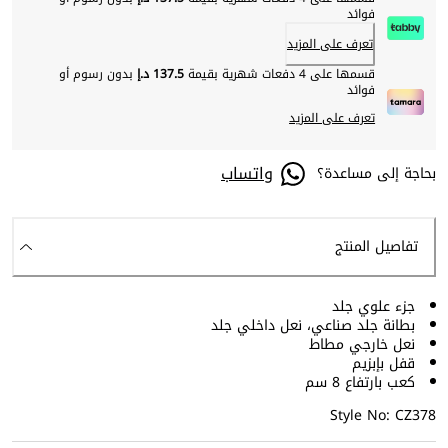
فوائد
تعرف على المزيد
قسمها على 4 دفعات شهرية بقيمة
137.5 د.إ
بدون رسوم أو
فوائد
تعرف على المزيد
واتساب
بحاجة إلى مساعدة؟
تفاصيل المنتج
جزء علوي جلد
بطانة جلد صناعي، نعل داخلي جلد
نعل خارجي مطاط
قفل بإبزيم
كعب بارتفاع 8 سم
Style No: CZ378