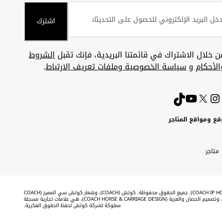
اشترك
ن خلال الاشتراك في قائمتنا البريدية، فإنك تقبل
الشروط
الأحكام
و
سياسة الخصوصية وملفات تعريف الارتباط
.
قع ومواقع المتاجر
ويت
Uni
Kuw
ارات
متاجر
A
بية
تحدة
Emira
©2026 شركة كوتش لحفظ الحقوق الفكرية (COACH IP HOLDINGS LLC). جميع الحقوق محفوظة. كوتش (COACH)، وشعار كوتش سي المميز (COACH
SIGNATURE C DESIGN)، وكوتش & تاج (COACH & TAG DESIGN)، وتصميم الحصان والعربة (COACH HORSE & CARRIAGE DESIGN)، هي علامات تجارية مسجلة
مملوكة لشركة كوتش لحفظ الحقوق الفكرية.