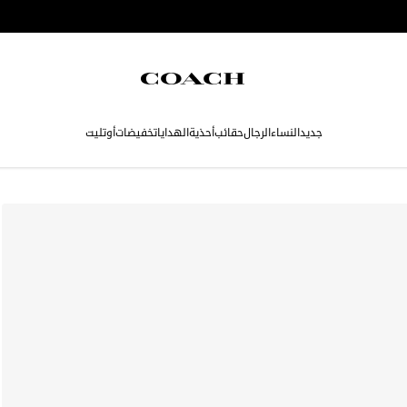
جديد
النساء
الرجال
حقائب
أحذية
الهدايا
تخفيضات
أوتليت