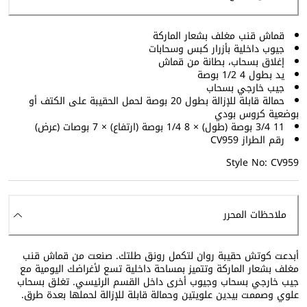
قماش قنب مغلف بشعار الماركة
جيوب داخلية بأزرار كبس وسحابات
إغلاق بسحاب، بطانة من قماش
يد بطول 4 1/2 بوصة
جيب خارجي بسحاب
حمالة قابلة للإزالة بطول 20 بوصة لحمل الحقيبة على الكتف أو
بوضعية كروس بودي
11 3/4 بوصة (طول) × 8 1/4 بوصة (ارتفاع) × 7 بوصات (عرض)
رقم الطراز CV959
Style No: CV959
ملاحظات المحرر
أبدعت كوتش حقيبة روان لتكمل رونق طلتك. صنعت من قماش قنب
مغلف بشعار الماركة وتتميز بمساحة داخلية تسع لأغراضك اليومية مع
جيب خارجي بسحاب وجيوب أخرى داخل القسم الرئيسي. تغلق بسحاب
علوي وصممت بيدين علويتين وحمالة قابلة للإزالة لحملها بعدة طرق.