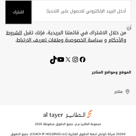
اشترك
من خلال الاشتراك في قائمتنا البريدية، فإنك تقبل
الشروط
والأحكام
و
سياسة الخصوصية وملفات تعريف الارتباط
.
الموقع ومواقع المتاجر
الكويت
United
Kuwait
الإمارات
متاجر
Arab
العربية
المتحدة
Emirates
مجموعة الطايرذ.م.م. جميع الحقوق محفوظة 2026
©2026 شركة كوتش لحفظ الحقوق الفكرية (COACH IP HOLDINGS LLC). جميع الحقوق