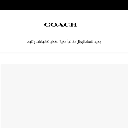
جديد
النساء
الرجال
حقائب
أحذية
الهدايا
تخفيضات
أوتليت