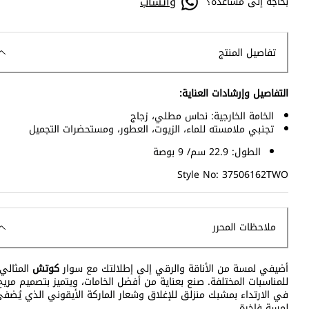
واتساب
بحاجة إلى مساعدة؟
تفاصيل المنتج
التفاصيل وإرشادات العناية:
الخامة الخارجية: نحاس مطلي، زجاج
تجنبي ملامسته للماء، الزيوت، العطور، ومستحضرات التجميل
الطول: 22.9 سم/ 9 بوصة
Style No: 37506162TWO
ملاحظات المحرر
أضيفي لمسة من الأناقة والرقي إلى إطلالتك مع سوار
كوتش
المثالي
للمناسبات المختلفة. صنع بعناية من أفضل الخامات، ويتميز بتصميم مريح
في الارتداء بمشبك منزلق للإغلاق وشعار الماركة الأيقوني الذي يُضف
لمسة فاخرة.