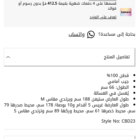
قسمها على 4 دفعات شهرية بقيمة
412.5 د.إ
بدون رسوم أو
فوائد
تعرف على المزيد
واتساب
بحاجة إلى مساعدة؟
تفاصيل المنتج
قطن 100%
جيب أمامي
الطول: 66 سم
يُغسل في الغسالة
طول العارض ستيفن 188 سم ويرتدي مقاس M
طول العارضة غريس 5 أقدام و10 بوصة/ 178 سم، محيط صدرها 79
سم، محيط خصرها 61 سم، محيط وركها 89 سم وترتدي مقاس S
Style No: CBD23