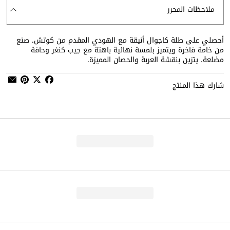
ملاحظات المحرر
أحصلي على طلة كاجوال أنيقة مع الهودي المقدم من كوتش. صنع
من خامة فاخرة ويتميز بلمسة نهائية باهتة مع جيب كنغر وحافة
مضلعة. يتزين بنقشة العربة والحصان المميزة.
شارك هذا المنتج