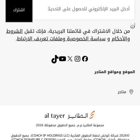
اشترك
من خلال الاشتراك في قائمتنا البريدية، فإنك تقبل
الشروط
والأحكام
و
سياسة الخصوصية وملفات تعريف الارتباط
.
الموقع ومواقع المتاجر
الكويت
United
Kuwait
الإمارات
متاجر
Arab
العربية
المتحدة
Emirates
مجموعة الطايرذ.م.م. جميع الحقوق محفوظة 2026
©2026 شركة كوتش لحفظ الحقوق الفكرية (COACH IP HOLDINGS LLC). جميع الحقوق
محفوظة. كوتش (COACH)، وشعار كوتش سي المميز (COACH SIGNATURE C DESIGN)،