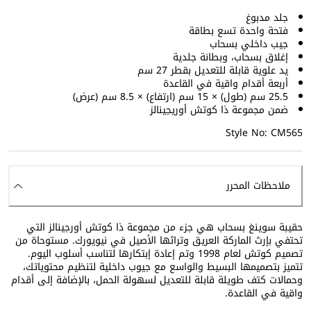
جلد مدبوغ
فتحة واحدة تسع بطاقة
جيب داخلي بسحاب
إغلاق بسحاب، وبطانة جلدية
يد علوية قابلة للتعديل بقطر 27 سم
أربعة أقدام واقية في القاعدة
25.5 سم (طول) × 15 سم (ارتفاع) × 8.5 سم (عرض)
ضمن مجموعة ذا كوتش أوريجينالز
Style No: CM565
ملاحظات المحرر
حقيبة سوينغ بسحاب هي جزء من مجموعة ذا كوتش أورجينالز التي
تحتفي بإرث الماركة العريق وتراثها الأصيل في نيويورك. مستوحاة من
تصميم كوتش لعام 1998 وتم إعادة إبتكارها لتناسب أسلوب اليوم.
تتميز بتصميمها البسيط والواسع مع جيوب داخلية لتنظيم محتوياتك،
وحمالات كتف طويلة قابلة للتعديل لسهولة الحمل، بالإضافة إلى أقدام
واقية في القاعدة.