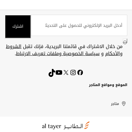
اشترك
من خلال الاشتراك في قائمتنا البريدية، فإنك تقبل
الشروط
والأحكام
و
سياسة الخصوصية وملفات تعريف الارتباط
.
الموقع ومواقع المتاجر
الكويت
United
Kuwait
الإمارات
متاجر
Arab
العربية
المتحدة
Emirates