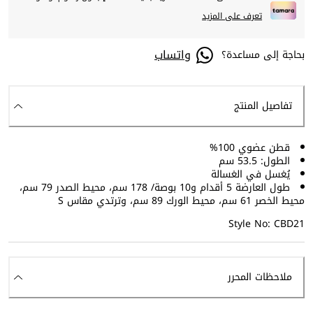
تعرف على المزيد
واتساب
بحاجة إلى مساعدة؟
تفاصيل المنتج
قطن عضوي 100%
الطول: 53.5 سم
يُغسل في الغسالة
طول العارضة 5 أقدام و10 بوصة/ 178 سم، محيط الصدر 79 سم،
محيط الخصر 61 سم، محيط الورك 89 سم، وترتدي مقاس S
Style No: CBD21
ملاحظات المحرر