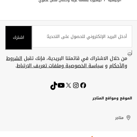
اشترك
من خلال الاشتراك في قائمتنا البريدية، فإنك تقبل
الشروط
والأحكام
و
سياسة الخصوصية وملفات تعريف الارتباط
.
الموقع ومواقع المتاجر
الكويت
United
Kuwait
الإمارات
متاجر
Arab
العربية
المتحدة
Emirates