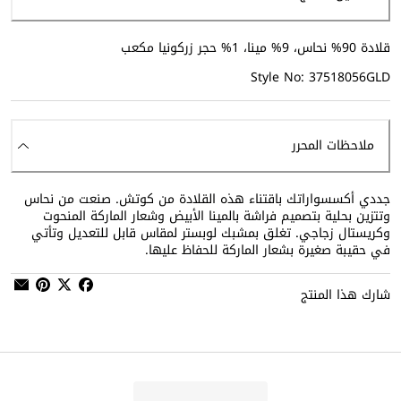
قلادة 90% نحاس، 9% مينا، 1% حجر زركونيا مكعب
Style No: 37518056GLD
ملاحظات المحرر
جددي أكسسواراتك باقتناء هذه القلادة من كوتش. صنعت من نحاس
وتتزين بحلية بتصميم فراشة بالمينا الأبيض وشعار الماركة المنحوت
وكريستال زجاجي. تغلق بمشبك لوبستر لمقاس قابل للتعديل وتأتي
في حقيبة صغيرة بشعار الماركة للحفاظ عليها.
شارك هذا المنتج