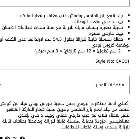
جلد لامع بارز الملمس وقماش قنب مغلف بشعار الماركة
جيب داخلي متعدد الوظائف
حقيبة صغيرة بسحاب قابلة للإزالة مع ستة فتحات لبطاقات الائتمان
جيب خارجي مفتوح
حمالة سلسلة قابلة للإزالة بطول 54.5 سم لارتدائها على الكتف أو
بوضعية كروس بودي
21 سم (طول) × 12 سم (ارتفاع) × 3 سم (عرض)
Style No: CAO01
ملاحظات المحرر
أكملي أناقة مظهرك اليومي بحمل حقيبة كروس بودي ميلا من كوتش.
صنعت من جلد لامع بارز الملمس وتتزين بحلية شعار الماركة الشهير.
تتميز بغطاء قلاب مع جيب خارجي عملي وجيب داخلي بإغلاق
مغناطيسي. مزودة بحمالة سلسلة قابلة للإزالة وحافظة بطاقات قابلة
للإزالة بسحاب وستة فتحات للبطاقات.