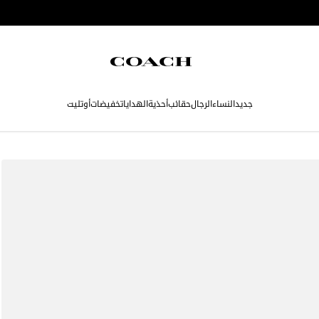
جديد
النساء
الرجال
حقائب
أحذية
الهدايا
تخفيضات
أوتليت