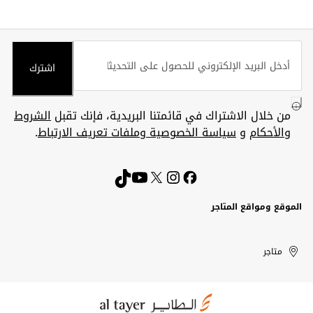
اشترك
من خلال الاشتراك في قائمتنا البريدية، فإنك تقبل
الشروط
والأحكام
و
سياسة الخصوصية وملفات تعريف الارتباط
.
الموقع ومواقع المتاجر
الكويت
United
Kuwait
الإمارات
متاجر
Arab
العربية
المتحدة
Emirates