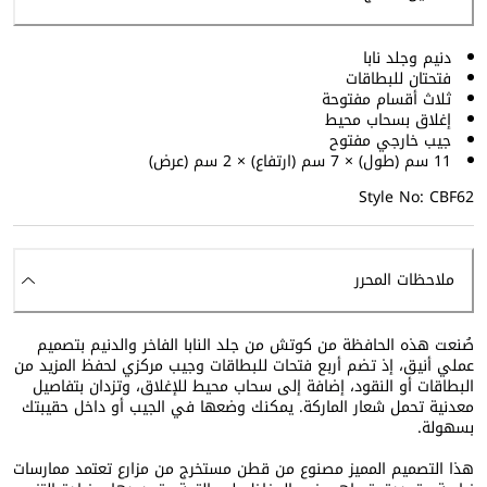
دنيم وجلد نابا
فتحتان للبطاقات
ثلاث أقسام مفتوحة
إغلاق بسحاب محيط
جيب خارجي مفتوح
11 سم (طول) × 7 سم (ارتفاع) × 2 سم (عرض)
Style No: CBF62
ملاحظات المحرر
صُنعت هذه الحافظة من كوتش من جلد النابا الفاخر والدنيم بتصميم
عملي أنيق، إذ تضم أربع فتحات للبطاقات وجيب مركزي لحفظ المزيد من
البطاقات أو النقود، إضافة إلى سحاب محيط للإغلاق، وتزدان بتفاصيل
معدنية تحمل شعار الماركة. يمكنك وضعها في الجيب أو داخل حقيبتك
بسهولة.
هذا التصميم المميز مصنوع من قطن مستخرج من مزارع تعتمد ممارسات