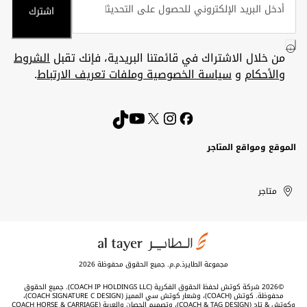
اشترك
من خلال الاشتراك في قائمتنا البريدية، فإنك تقبل
الشروط
والأحكام
و
سياسة الخصوصية وملفات تعريف الارتباط
.
الموقع ومواقع المتاجر
الكويت
United
Kuwait
الإمارات
متاجر
Arab
العربية
المتحدة
Emirates
مجموعة الطايرذ.م.م. جميع الحقوق محفوظة 2026
©2026 شركة كوتش لحفظ الحقوق الفكرية (COACH IP HOLDINGS LLC). جميع الحقوق
محفوظة. كوتش (COACH)، وشعار كوتش سي المميز (COACH SIGNATURE C DESIGN)،
وكوتش & تاج (COACH & TAG DESIGN)، وتصميم الحصان والعربة (COACH HORSE & CARRIAGE