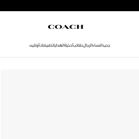
جديد
النساء
الرجال
حقائب
أحذية
الهدايا
تخفيضات
أوتليت